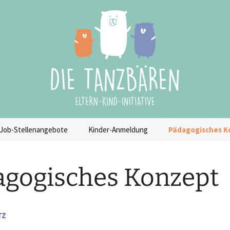
chens
ren e.V.
Job-Stellenangebote
Kinder-Anmeldung
Pädagogisches K
FSJler / Bufdi /
Unser Ansatz
Praktikant*in (Start ab
agogisches Konzept
sofort)
Unser Tagesablauf
Aushilfe (m/w/d) in
Teilzeit (ab sofort)
Unsere Wochenstr
TZ
iten