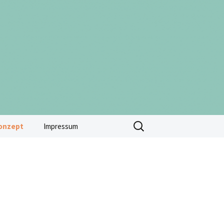
Suchen
onzept
Impressum
nach:
uktur